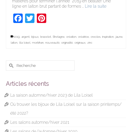
matières pour terminer l'année 2019 en beauté! Une
ligne en laiton brut partant de formes …
Lire la suite
Facebook
Twitter
Pinterest
2019
,
argent
,
bijoux
,
bracelet
,
Bretagne
,
création
,
créatrice
,
creoles
,
inspiration
,
jaune
,
laiton
,
lila loisel
,
morbihan
,
nouveauté
,
originalité
,
originaux
,
zinc
Rechercher :
Articles récents
La saison automne/hiver 2023 de Lila Loisel
Où trouver les bijoux de Lila Loisel sur la saison printemps/
été 2022?
Les salons automne/hiver 2021
Les salons de l’automne/hiver 2020