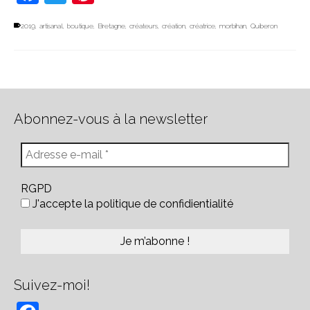
2019
,
artisanal
,
boutique
,
Bretagne
,
créateurs
,
création
,
créatrice
,
morbihan
,
Quiberon
Abonnez-vous à la newsletter
RGPD
J'accepte la politique de confidientialité
Suivez-moi!