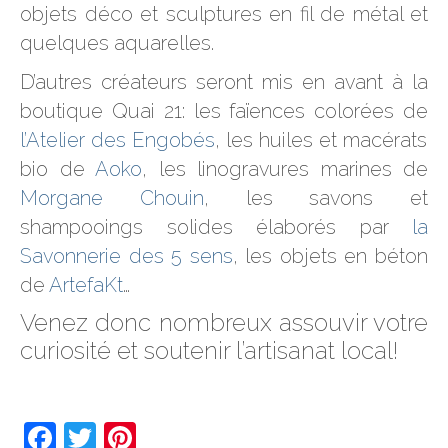
objets déco et sculptures en fil de métal et
quelques aquarelles.
D’autres créateurs seront mis en avant à la
boutique Quai 21: les faïences colorées de
l’Atelier des Engobés
, les huiles et macérats
bio de
Aoko
, les linogravures marines de
Morgane Chouin
, les savons et
shampooings solides élaborés par
la
Savonnerie des 5 sens
, les objets en béton
de
ArtefaKt
…
Venez donc nombreux assouvir votre
curiosité et soutenir l’artisanat local!
Facebook
Twitter
Pinterest