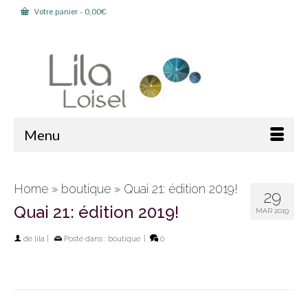
Votre panier
-
0,00
€
Rechercher :
Menu
Home
»
boutique
»
Quai 21: édition 2019!
29
Quai 21: édition 2019!
MAR 2019
de
lila
|
Posté dans :
boutique
|
0