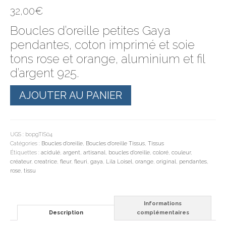
32,00
€
Boucles d’oreille petites Gaya
pendantes, coton imprimé et soie
tons rose et orange, aluminium et fil
d’argent 925.
quantité
AJOUTER AU PANIER
de
Boucles
d'oreille
petites
Gaya
UGS :
bopgTIS04
fleuries
Catégories :
Boucles d'oreille
,
Boucles d'oreille Tissus
,
Tissus
Étiquettes :
acidulé
,
argent
,
artisanal
,
boucles d'oreille
,
coloré
,
couleur
,
créateur
,
creatrice
,
fleur
,
fleuri
,
gaya
,
Lila Loisel
,
orange
,
original
,
pendantes
,
rose
,
tissu
Informations
Description
complémentaires