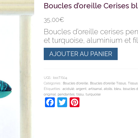
Boucles d’oreille Cerises bl
35,00
€
Boucles d’oreille cerises pe
et turquoise, aluminium et fil
quantité
AJOUTER AU PANIER
de
Boucles
d'oreille
Cerises
bleu
UGS :
bocTIS04
atolls
Catégories :
Boucles d'oreille
,
Boucles d'oreille Tissus
,
Tissus
Étiquettes :
acidulé
,
argent
,
artisanal
,
atolls
,
bleu
,
boucles d'
original
,
pendantes
,
tissu
,
turquoise
Facebook
Twitter
Pinterest