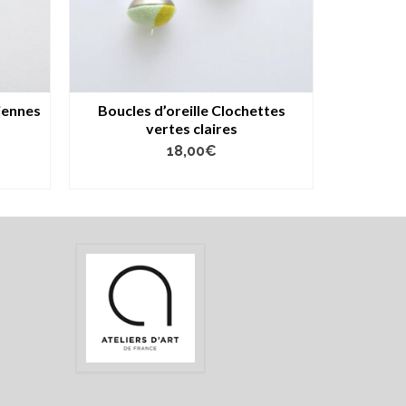
iennes
Boucles d’oreille Clochettes
Boucl
vertes claires
18,00
€
LIRE LA SUITE
AJ