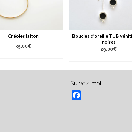
Créoles laiton
Boucles d’oreille TUB vénit
noires
35,00
€
29,00
€
AJOUTER AU PANIER
AJOUTER AU PANIER
Suivez-moi!
Facebook