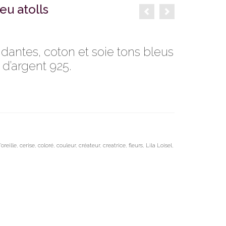
eu atolls
ndantes, coton et soie tons bleus
 d’argent 925.
oreille
,
cerise
,
coloré
,
couleur
,
créateur
,
creatrice
,
fleurs
,
Lila Loisel
,