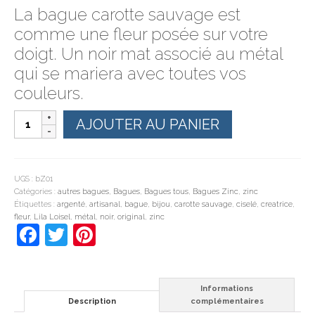
La bague carotte sauvage est
comme une fleur posée sur votre
doigt. Un noir mat associé au métal
qui se mariera avec toutes vos
couleurs.
quantité
AJOUTER AU PANIER
de
bague
carotte
sauvage
UGS :
bZ01
Catégories :
autres bagues
,
Bagues
,
Bagues tous
,
Bagues Zinc
,
zinc
Étiquettes :
argenté
,
artisanal
,
bague
,
bijou
,
carotte sauvage
,
ciselé
,
creatrice
,
fleur
,
Lila Loisel
,
métal
,
noir
,
original
,
zinc
Facebook
Twitter
Pinterest
Informations
Description
complémentaires