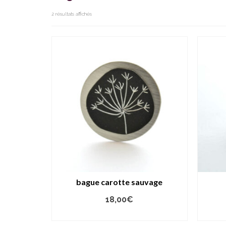
2 résultats affichés
bague carotte sauvage
18,00
€
AJOUTER AU PANIER