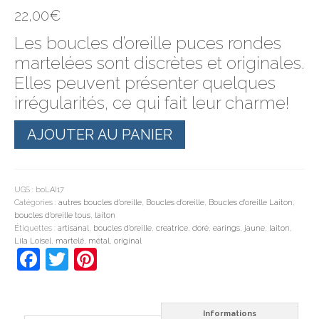
22,00
€
Les boucles d’oreille puces rondes
martelées sont discrètes et originales.
Elles peuvent présenter quelques
irrégularités, ce qui fait leur charme!
quantité
AJOUTER AU PANIER
de
Boucles
d'oreille
puces
rondes
UGS :
boLAI17
martelées
Catégories :
autres boucles d'oreille
,
Boucles d'oreille
,
Boucles d'oreille Laiton
,
boucles d'oreille tous
,
laiton
Étiquettes :
artisanal
,
boucles d'oreille
,
creatrice
,
doré
,
earings
,
jaune
,
laiton
,
Lila Loisel
,
martelé
,
métal
,
original
Facebook
Twitter
Pinterest
Informations