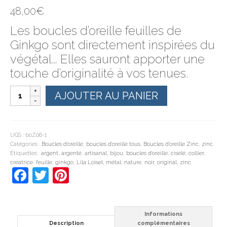
48,00
€
Les boucles d’oreille feuilles de
Ginkgo sont directement inspirées du
végétal… Elles sauront apporter une
touche d’originalité à vos tenues.
quantité
AJOUTER AU PANIER
de
Boucles
d'oreille
feuilles
de
UGS :
boZ06-1
Ginkgo
Catégories :
Boucles d'oreille
,
boucles d'oreille tous
,
Boucles d'oreille Zinc
,
zinc
Étiquettes :
argent
,
argenté
,
artisanal
,
bijou
,
boucles d'oreille
,
ciselé
,
collier
,
creatrice
,
feuille
,
ginkgo
,
Lila Loisel
,
métal
,
nature
,
noir
,
original
,
zinc
Facebook
Twitter
Pinterest
Informations
Description
complémentaires