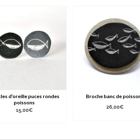
les d’oreille puces rondes
Broche banc de poisso
poissons
26,00
€
15,00
€
AJOUTER AU PANIER
AJOUTER AU PANIER