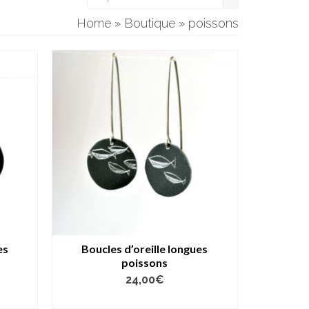
Home
»
Boutique
»
poissons
es
Boucles d’oreille longues
poissons
24,00
€
AJOUTER AU PANIER