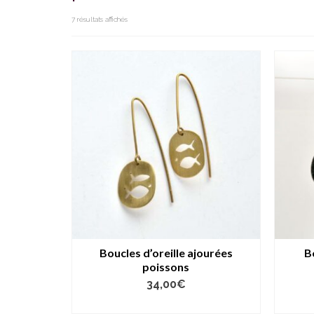
7 résultats affichés
Boucles d’oreille ajourées
B
poissons
34,00
€
AJOUTER AU PANIER