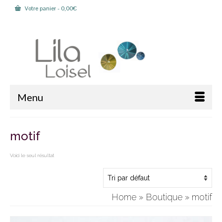
Votre panier
-
0,00
€
Rechercher :
Menu
motif
Voici le seul résultat
Home
»
Boutique
»
motif