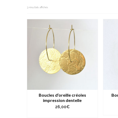
3 résultats affichés
Boucles d’oreille créoles
Bou
impression dentelle
26,00
€
AJOUTER AU PANIER