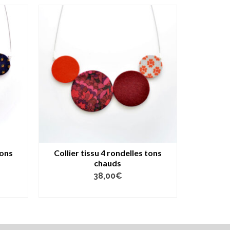
tons
Collier tissu 4 rondelles tons
chauds
38,00
€
AJOUTER AU PANIER