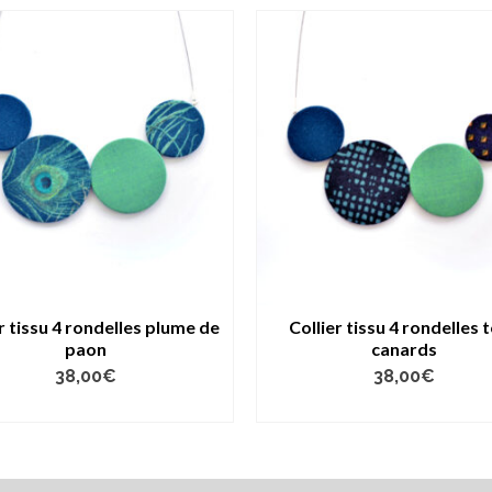
r tissu 4 rondelles plume de
Collier tissu 4 rondelles 
paon
canards
38,00
€
38,00
€
AJOUTER AU PANIER
LIRE LA SUITE