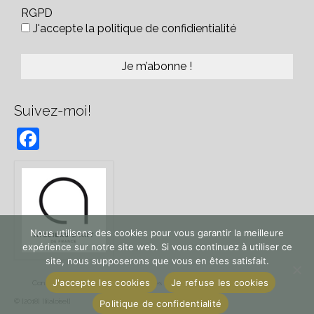
RGPD
J'accepte la politique de confidientialité
Suivez-moi!
Facebook
Nous utilisons des cookies pour vous garantir la meilleure
expérience sur notre site web. Si vous continuez à utiliser ce
site, nous supposerons que vous en êtes satisfait.
J'accepte les cookies
Je refuse les cookies
Contact
Plan du site
Mentions légales
Politique de confidentialité
© [2018] [lilaloisel]
Politique de confidentialité